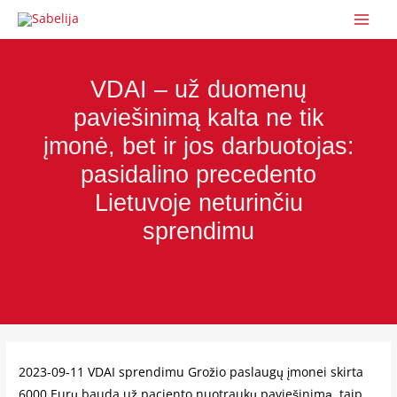
Pereiti
Post
MAI
prie
navigation
ME
turinio
VDAI – už duomenų
paviešinimą kalta ne tik
įmonė, bet ir jos darbuotojas:
pasidalino precedento
Lietuvoje neturinčiu
sprendimu
Parašykite komentarą
/
Paslaugos
,
Svarbu
/ Autorius
Ugnė Glazauskaitė
2023-09-11 VDAI sprendimu Grožio paslaugų įmonei skirta
6000 Eurų bauda už paciento nuotraukų paviešinimą, taip