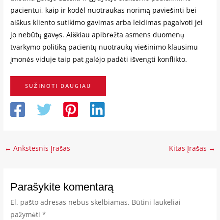
pacientui, kaip ir kodėl nuotraukas norimą paviešinti bei
aiškus kliento sutikimo gavimas arba leidimas pagalvoti jei
jo nebūtų gavęs. Aiškiau apibrėžta asmens duomenų
tvarkymo politiką pacientų nuotraukų viešinimo klausimu
įmonės viduje taip pat galėjo padėti išvengti konflikto.
SUŽINOTI DAUGIAU
←
Ankstesnis Įrašas
Kitas Įrašas
→
Parašykite komentarą
El. pašto adresas nebus skelbiamas.
Būtini laukeliai
pažymėti
*