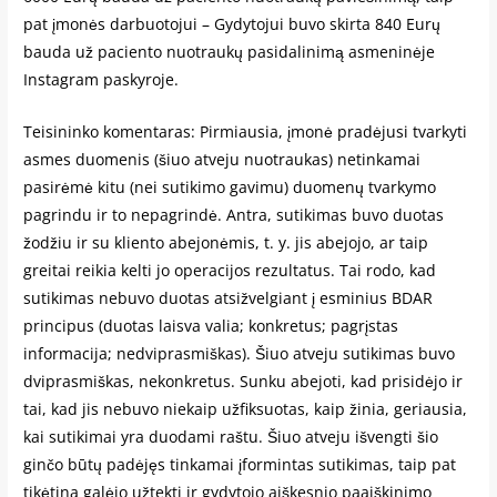
pat įmonės darbuotojui – Gydytojui buvo skirta 840 Eurų
bauda už paciento nuotraukų pasidalinimą asmeninėje
Instagram paskyroje.
Teisininko komentaras: Pirmiausia, įmonė pradėjusi tvarkyti
asmes duomenis (šiuo atveju nuotraukas) netinkamai
pasirėmė kitu (nei sutikimo gavimu) duomenų tvarkymo
pagrindu ir to nepagrindė. Antra, sutikimas buvo duotas
žodžiu ir su kliento abejonėmis, t. y. jis abejojo, ar taip
greitai reikia kelti jo operacijos rezultatus. Tai rodo, kad
sutikimas nebuvo duotas atsižvelgiant į esminius BDAR
principus (duotas laisva valia; konkretus; pagrįstas
informacija; nedviprasmiškas). Šiuo atveju sutikimas buvo
dviprasmiškas, nekonkretus. Sunku abejoti, kad prisidėjo ir
tai, kad jis nebuvo niekaip užfiksuotas, kaip žinia, geriausia,
kai sutikimai yra duodami raštu. Šiuo atveju išvengti šio
ginčo būtų padėjęs tinkamai įformintas sutikimas, taip pat
tikėtina galėjo užtekti ir gydytojo aiškesnio paaiškinimo