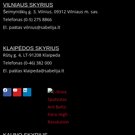
VILNIAUS SKYRIUS
Šeimyniškių g. 3, Vilnius, 09312 Vilniaus m. sav.
Telefonas (0-5) 275 8866
El. paštas vilnius@sabelija.lt
KLAIPĖDOS SKYRIUS
Rūtų g. 4, LT-91208 Klaipėda
Telefonas (0-46) 382 000
El. paštas klaipeda@sabelija.lt
F
Y
L
a
o
i
c
u
n
e
t
k
b
u
e
o
b
d
o
e
i
k
n
KAUNO SKYRIUS