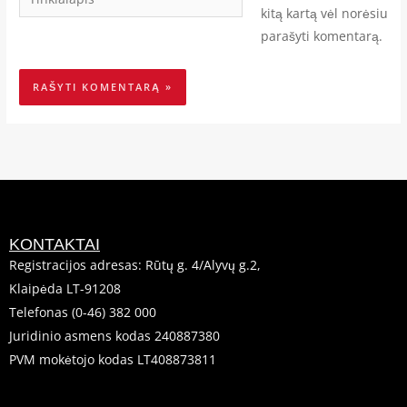
kitą kartą vėl norėsiu
parašyti komentarą.
KONTAKTAI
Registracijos adresas: Rūtų g. 4/Alyvų g.2,
Klaipėda LT-91208
Telefonas (0-46) 382 000
Juridinio asmens kodas 240887380
PVM mokėtojo kodas LT408873811