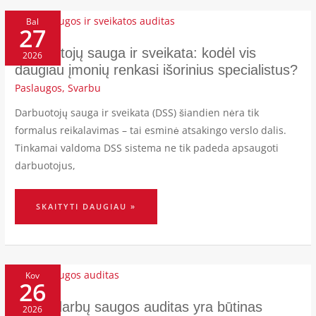
DARBUOTOJŲ
SAUGA
Bal
27
IR
SVEIKATA:
KODĖL
VIS
Darbuotojų sauga ir sveikata: kodėl vis
2026
DAUGIAU
ĮMONIŲ
daugiau įmonių renkasi išorinius specialistus?
RENKASI
IŠORINIUS
SPECIALISTUS?
Paslaugos
,
Svarbu
Darbuotojų sauga ir sveikata (DSS) šiandien nėra tik
formalus reikalavimas – tai esminė atsakingo verslo dalis.
Tinkamai valdoma DSS sistema ne tik padeda apsaugoti
darbuotojus,
SKAITYTI DAUGIAU »
KODĖL
DARBŲ
Kov
26
SAUGOS
AUDITAS
YRA
BŪTINAS
Kodėl darbų saugos auditas yra būtinas
2026
KIEKVIENAI