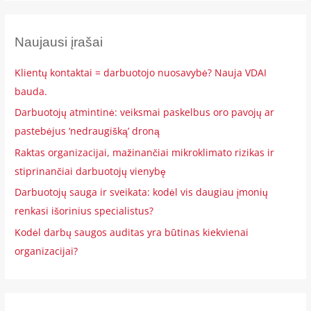
š
k
Naujausi įrašai
o
t
Klientų kontaktai = darbuotojo nuosavybė? Nauja VDAI
i
bauda.
:
Darbuotojų atmintinė: veiksmai paskelbus oro pavojų ar
pastebėjus ‘nedraugišką’ droną
Raktas organizacijai, mažinančiai mikroklimato rizikas ir
stiprinančiai darbuotojų vienybę
Darbuotojų sauga ir sveikata: kodėl vis daugiau įmonių
renkasi išorinius specialistus?
Kodėl darbų saugos auditas yra būtinas kiekvienai
organizacijai?