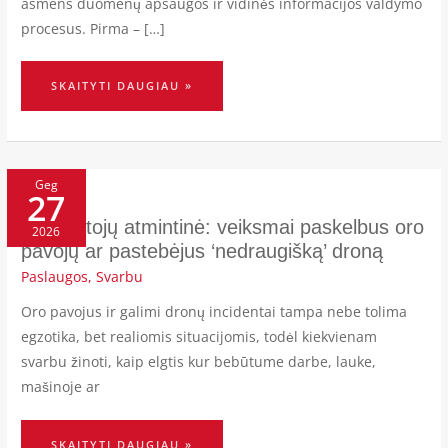
asmens duomenų apsaugos ir vidinės informacijos valdymo
procesus. Pirma – […]
SKAITYTI DAUGIAU »
DARBUOTOJŲ
ATMINTINĖ:
Geg
27
VEIKSMAI
PASKELBUS
ORO
PAVOJŲ
Darbuotojų atmintinė: veiksmai paskelbus oro
2026
AR
PASTEBĖJUS
pavojų ar pastebėjus ‘nedraugišką’ droną
‘NEDRAUGIŠKĄ’
DRONĄ
Paslaugos
,
Svarbu
Oro pavojus ir galimi dronų incidentai tampa nebe tolima
egzotika, bet realiomis situacijomis, todėl kiekvienam
svarbu žinoti, kaip elgtis kur bebūtume darbe, lauke,
mašinoje ar
SKAITYTI DAUGIAU »