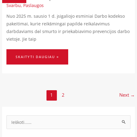
Svarbu
,
Paslaugos
Nuo 2025 m. sausio 1 d. įsigaliojo esminiai Darbo kodekso
pakeitimai, kurie reikšmingai papildė reikalavimus
darbdaviams dėl smurto ir priekabiavimo prevencijos darbo
vietoje. Jie taip
SKAITYTI DAUGIAU »
1
2
Next
→
I
e