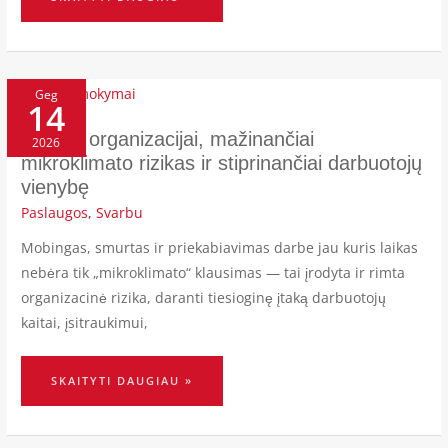
RAKTAS
ORGANIZACIJAI,
Geg
14
MAŽINANČIAI
MIKROKLIMATO
RIZIKAS
IR
Raktas organizacijai, mažinančiai
2026
STIPRINANČIAI
DARBUOTOJŲ
mikroklimato rizikas ir stiprinančiai darbuotojų
VIENYBĘ
vienybę
Paslaugos
,
Svarbu
Mobingas, smurtas ir priekabiavimas darbe jau kuris laikas
nebėra tik „mikroklimato“ klausimas — tai įrodyta ir rimta
organizacinė rizika, daranti tiesioginę įtaką darbuotojų
kaitai, įsitraukimui,
SKAITYTI DAUGIAU »