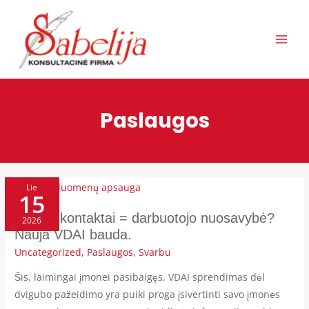
Pereiti
Post
MAI
prie
pagination
ME
turinio
Paslaugos
KLIENTŲ
KONTAKTAI
Lie
15
=
DARBUOTOJO
NUOSAVYBĖ?
NAUJA
Klientų kontaktai = darbuotojo nuosavybė?
2026
VDAI
BAUDA.
Nauja VDAI bauda.
Uncategorized
,
Paslaugos
,
Svarbu
Šis, laimingai įmonei pasibaigęs, VDAI sprendimas dėl
dvigubo pažeidimo yra puiki proga įsivertinti savo įmonės