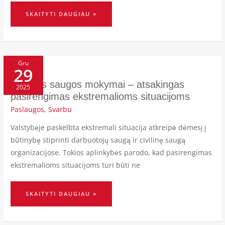
SKAITYTI DAUGIAU »
CIVILINĖS
SAUGOS
Gru
29
MOKYMAI
–
ATSAKINGAS
PASIRENGIMAS
Civilinės saugos mokymai – atsakingas
2025
EKSTREMALIOMS
SITUACIJOMS
pasirengimas ekstremalioms situacijoms
Paslaugos
,
Svarbu
Valstybėje paskelbta ekstremali situacija atkreipė dėmesį į
būtinybę stiprinti darbuotojų saugą ir civilinę saugą
organizacijose. Tokios aplinkybės parodo, kad pasirengimas
ekstremalioms situacijoms turi būti ne
SKAITYTI DAUGIAU »