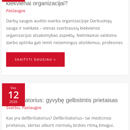
ORGANIZACIJAI?
kiekvienai organizacijai?
Paslaugos
Darbų saugos audito svarba organizacijoje Darbuotojų
sauga ir sveikata – vienas svarbiausių kiekvienos
organizacijos atsakomybės aspektų. Netinkamai valdoma
darbo aplinka gali lemti nelaimingus atsitikimus, profesines
SKAITYTI DAUGIAU »
DEFIBRILIATORIUS:
GYVYBĘ
Vas
12
GELBSTINTIS
PRIETAISAS
Defibriliatorius: gyvybę gelbstintis prietaisas
2026
Svarbu
,
Paslaugos
Kas yra defibriliatorius? Defibriliatorius– tai medicinos
prietaisas, skirtas atkurti normalų širdies ritmą žmogui,