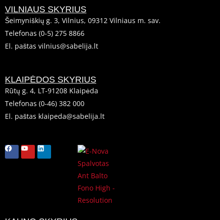
VILNIAUS SKYRIUS
Šeimyniškių g. 3, Vilnius, 09312 Vilniaus m. sav.
Telefonas (0-5) 275 8866
El. paštas vilnius@sabelija.lt
KLAIPĖDOS SKYRIUS
Rūtų g. 4, LT-91208 Klaipėda
Telefonas (0-46) 382 000
El. paštas klaipeda@sabelija.lt
F
Y
L
a
o
i
c
u
n
e
t
k
b
u
e
o
b
d
o
e
i
k
n