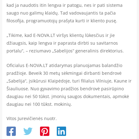
kad ja naudotis itin lengva ir patogu, nes ir pati sistema
saugo nuo galimų klaidų. Tad vadovaujantis ta pačia
filosofija, programuotojų prašyta kurti ir kliento pusę.
„Tikime, kad E-NOVA.LT viršys klientų lūkesčius ir jie
džiaugsis, kaip lengva ir paprasta dirbti su savitarnos
portalu“, – reziumavo „Sabelijos“ generalinis direktorius.
Oficialus E-NOVA.LT atidarymas planuojamas balandžio
pradžioje. Beveik 30 metų sėkmingai dirbanti bendrovė
„Sabelija“, įsikūrusi Klaipėdoje, turi filialus Vilniuje, Kaune ir
Šiauliuose. Nuo gyvavimo pradžios bendrovė pasirūpino
daugiau nei 50 tūkst. įmonių saugos dokumentais, apmokė
daugiau nei 100 tūkst. mokinių.
Vitos Jurevičienės nuotr.