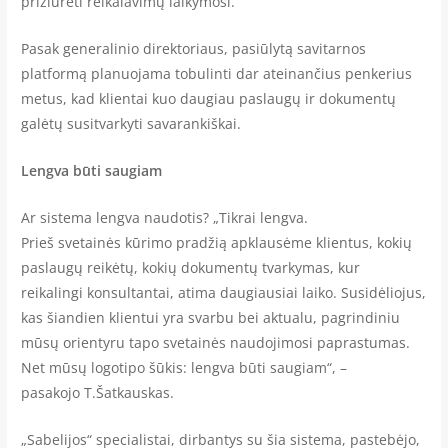
prižiūrėti reikalavimų laikymosi.
Pasak generalinio direktoriaus, pasiūlytą savitarnos
platformą planuojama tobulinti dar ateinančius penkerius
metus, kad klientai kuo daugiau paslaugų ir dokumentų
galėtų susitvarkyti savarankiškai.
Lengva būti saugiam
Ar sistema lengva naudotis? „Tikrai lengva.
Prieš svetainės kūrimo pradžią apklausėme klientus, kokių
paslaugų reikėtų, kokių dokumentų tvarkymas, kur
reikalingi konsultantai, atima daugiausiai laiko. Susidėliojus,
kas šiandien klientui yra svarbu bei aktualu, pagrindiniu
mūsų orientyru tapo svetainės naudojimosi paprastumas.
Net mūsų logotipo šūkis: lengva būti saugiam“, –
pasakojo T.Šatkauskas.
„Sabelijos“ specialistai, dirbantys su šia sistema, pastebėjo,