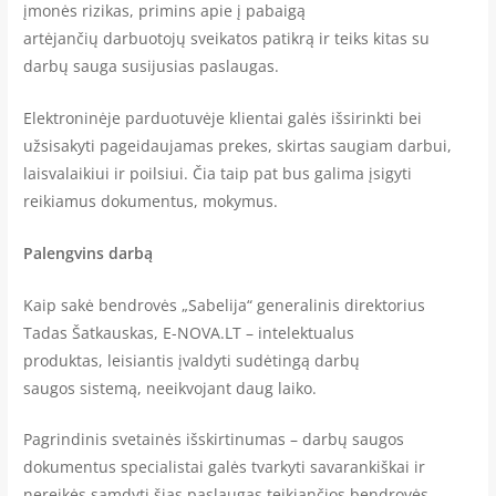
įmonės rizikas, primins apie į pabaigą
artėjančių darbuotojų sveikatos patikrą ir teiks kitas su
darbų sauga susijusias paslaugas.
Elektroninėje parduotuvėje klientai galės išsirinkti bei
užsisakyti pageidaujamas prekes, skirtas saugiam darbui,
laisvalaikiui ir poilsiui. Čia taip pat bus galima įsigyti
reikiamus dokumentus, mokymus.
Palengvins darbą
Kaip sakė bendrovės „Sabelija“ generalinis direktorius
Tadas Šatkauskas, E-NOVA.LT – intelektualus
produktas, leisiantis įvaldyti sudėtingą darbų
saugos sistemą, neeikvojant daug laiko.
Pagrindinis svetainės išskirtinumas – darbų saugos
dokumentus specialistai galės tvarkyti savarankiškai ir
nereikės samdyti šias paslaugas teikiančios bendrovės