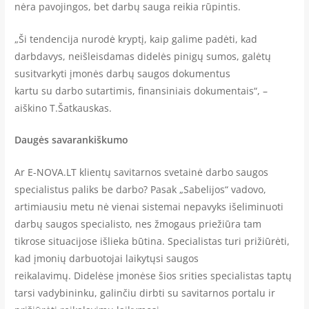
nėra pavojingos, bet darbų sauga reikia rūpintis.
„Ši tendencija nurodė kryptį, kaip galime padėti, kad
darbdavys, neišleisdamas didelės pinigų sumos, galėtų
susitvarkyti įmonės darbų saugos dokumentus
kartu su darbo sutartimis, finansiniais dokumentais“, –
aiškino T.Šatkauskas.
Daugės savarankiškumo
Ar E-NOVA.LT klientų savitarnos svetainė darbo saugos
specialistus paliks be darbo? Pasak „Sabelijos“ vadovo,
artimiausiu metu nė vienai sistemai nepavyks išeliminuoti
darbų saugos specialisto, nes žmogaus priežiūra tam
tikrose situacijose išlieka būtina. Specialistas turi prižiūrėti,
kad įmonių darbuotojai laikytųsi saugos
reikalavimų. Didelėse įmonėse šios srities specialistas taptų
tarsi vadybininku, galinčiu dirbti su savitarnos portalu ir