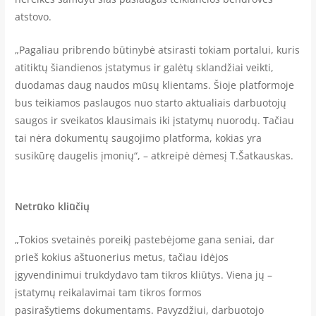
atstovo.
„Pagaliau pribrendo būtinybė atsirasti tokiam portalui, kuris
atitiktų šiandienos įstatymus ir galėtų sklandžiai veikti,
duodamas daug naudos mūsų klientams. Šioje platformoje
bus teikiamos paslaugos nuo starto aktualiais darbuotojų
saugos ir sveikatos klausimais iki įstatymų nuorodų. Tačiau
tai nėra dokumentų saugojimo platforma, kokias yra
susikūrę daugelis įmonių“, – atkreipė dėmesį T.Šatkauskas.
Netrūko kliūčių
„Tokios svetainės poreikį pastebėjome gana seniai, dar
prieš kokius aštuonerius metus, tačiau idėjos
įgyvendinimui trukdydavo tam tikros kliūtys. Viena jų –
įstatymų reikalavimai tam tikros formos
pasirašytiems dokumentams. Pavyzdžiui, darbuotojo