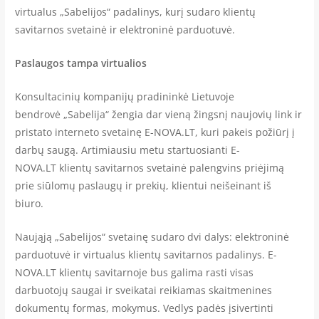
virtualus „Sabelijos“ padalinys, kurį sudaro klientų
savitarnos svetainė ir elektroninė parduotuvė.
Paslaugos tampa virtualios
Konsultacinių kompanijų pradininkė Lietuvoje
bendrovė „Sabelija“ žengia dar vieną žingsnį naujovių link ir
pristato interneto svetainę E-NOVA.LT, kuri pakeis požiūrį į
darbų saugą. Artimiausiu metu startuosianti E-
NOVA.LT klientų savitarnos svetainė palengvins priėjimą
prie siūlomų paslaugų ir prekių, klientui neišeinant iš
biuro.
Naująją „Sabelijos“ svetainę sudaro dvi dalys: elektroninė
parduotuvė ir virtualus klientų savitarnos padalinys. E-
NOVA.LT klientų savitarnoje bus galima rasti visas
darbuotojų saugai ir sveikatai reikiamas skaitmenines
dokumentų formas, mokymus. Vedlys padės įsivertinti