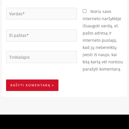
Vardas*
Noriu savo
interneto naršyklėje
išsaugoti vardą, el.
El.paštas*
pašto adresą ir
interneto puslapį,
kad jų nebereiktų
Tinklalapis
įvesti iš naujo, kai
kitą kartą vėl norėsiu
parašyti komentarą.