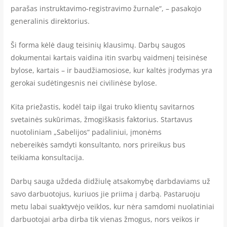
parašas instruktavimo-registravimo žurnale“, – pasakojo
generalinis direktorius.
Ši forma kėlė daug teisinių klausimų. Darbų saugos
dokumentai kartais vaidina itin svarbų vaidmenį teisinėse
bylose, kartais – ir baudžiamosiose, kur kaltės įrodymas yra
gerokai sudėtingesnis nei civilinėse bylose.
Kita priežastis, kodėl taip ilgai truko klientų savitarnos
svetainės sukūrimas, žmogiškasis faktorius. Startavus
nuotoliniam „Sabelijos“ padaliniui, įmonėms
nebereikės samdyti konsultanto, nors prireikus bus
teikiama konsultacija.
Darbų sauga uždeda didžiulę atsakomybę darbdaviams už
savo darbuotojus, kuriuos jie priima į darbą. Pastaruoju
metu labai suaktyvėjo veiklos, kur nėra samdomi nuolatiniai
darbuotojai arba dirba tik vienas žmogus, nors veikos ir