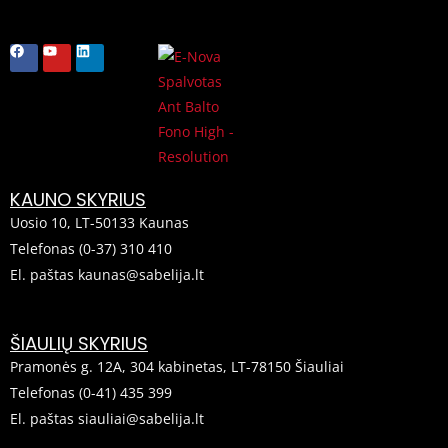
F
Y
L
a
o
i
c
u
n
e
t
k
b
u
e
o
b
d
o
e
i
k
n
KAUNO SKYRIUS
Uosio 10, LT-50133 Kaunas
Telefonas (0-37) 310 410
El. paštas kaunas@sabelija.lt
ŠIAULIŲ SKYRIUS
Pramonės g. 12A, 304 kabinetas, LT-78150 Šiauliai
Telefonas (0-41) 435 399
El. paštas siauliai@sabelija.lt