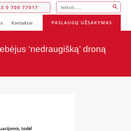
Search
S 0 700 77017
for:
PASLAUGŲ UŽSAKYMAS
as
Kontaktai
tebėjus ‘nedraugišką’ droną
aitė
uacijomis, todėl