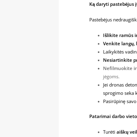
Ką daryti pastebėjus į
Pastebėjus nedraugišk
Išlikite ramūs i
Venkite langų, 
Laikykitės vadi
Nesiartinkite p
Nefilmuokite ir
jėgoms.
Jei dronas deto
sprogimo seka ki
Pasirūpinę savo 
Patarimai darbo viet
Turėti
aiškų ve