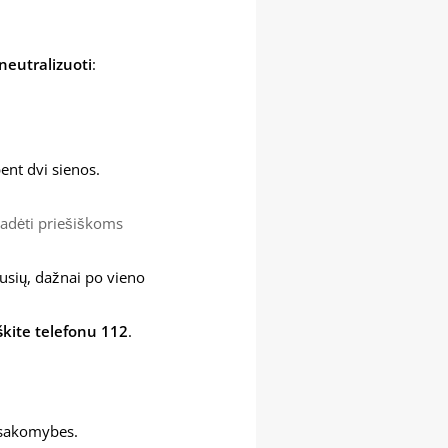
 neutralizuoti
:
bent dvi sienos.
 padėti priešiškoms
jusių, dažnai po vieno
kite telefonu 112
.
tsakomybes.