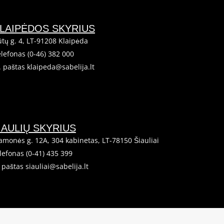
LAIPĖDOS SKYRIUS
tų g. 4, LT-91208 Klaipėda
lefonas (0-46) 382 000
. paštas klaipeda@sabelija.lt
IAULIŲ SKYRIUS
amonės g. 12A, 304 kabinetas, LT-78150 Šiauliai
lefonas (0-41) 435 399
. paštas siauliai@sabelija.lt