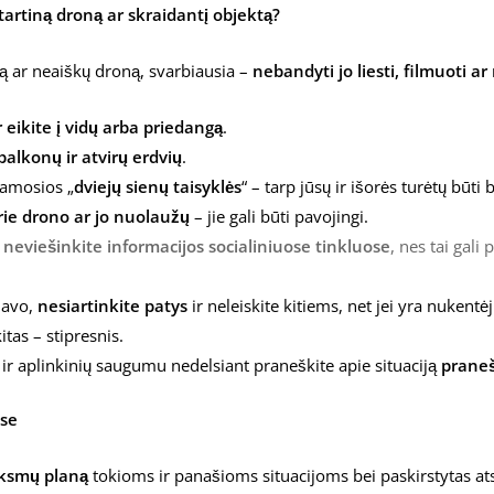
tartiną droną ar skraidantį objektą?
ą ar neaiškų droną, svarbiausia –
nebandyti jo liesti, filmuoti ar
r eikite į vidų arba priedangą
.
balkonų ir atvirų erdvių
.
namosios „
dviejų sienų taisyklės
“ – tarp jūsų ir išorės turėtų būti 
rie drono ar jo nuolaužų
– jie gali būti pavojingi.
 neviešinkite informacijos socialiniuose tinkluose
, nes tai gali
navo,
nesiartinkite patys
ir neleiskite kitiems, net jei yra nukentė
tas – stipresnis.
ir aplinkinių saugumu nedelsiant praneškite apie situaciją
praneš
ose
iksmų planą
tokioms ir panašioms situacijoms bei paskirstytas a