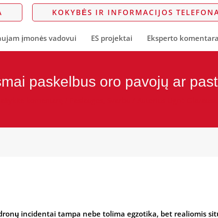
A
KOKYBĖS IR INFORMACIJOS TELEFONA
ujam įmonės vadovui
ES projektai
Eksperto komentar
smai paskelbus oro pavojų ar pas
rašykite komentarą
/
Paslaugos
,
Svarbu
/ Autorius
Ugnė Glazausk
 dronų incidentai tampa nebe tolima egzotika, bet realiomis sit