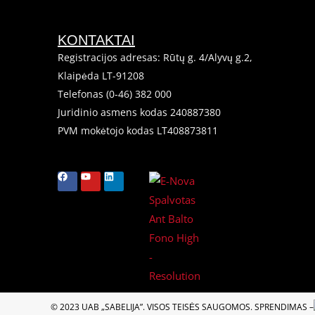
KONTAKTAI
Registracijos adresas: Rūtų g. 4/Alyvų g.2,
Klaipėda LT-91208
Telefonas (0-46) 382 000
Juridinio asmens kodas 240887380
PVM mokėtojo kodas LT408873811
F
Y
L
a
o
i
c
u
n
e
t
k
b
u
e
o
b
d
o
e
i
k
n
© 2023 UAB „SABELIJA”. VISOS TEISĖS SAUGOMOS. SPRENDIMAS –