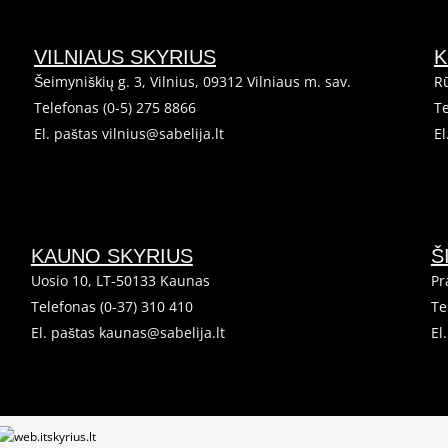
VILNIAUS SKYRIUS
K
Šeimyniškių g. 3, Vilnius, 09312 Vilniaus m. sav.
Rū
Telefonas (0-5) 275 8866
Te
El. paštas vilnius@sabelija.lt
El
KAUNO SKYRIUS
Š
Uosio 10, LT-50133 Kaunas
Pr
Telefonas (0-37) 310 410
Te
El. paštas kaunas@sabelija.lt
El