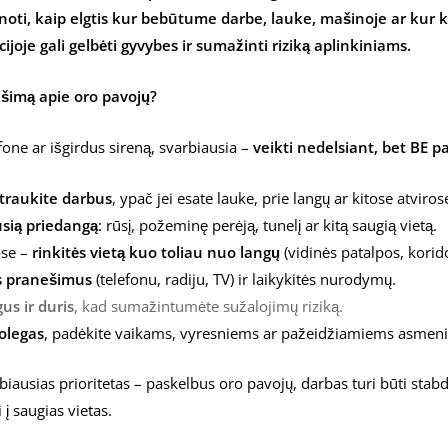
oti, kaip elgtis kur bebūtume darbe, lauke, mašinoje ar kur 
cijoje gali gelbėti gyvybes ir sumažinti riziką aplinkiniams.
ešimą apie oro pavojų?
one ar išgirdus sireną, svarbiausia –
veikti nedelsiant, bet BE p
traukite darbus
, ypač jei esate lauke, prie langų ar kitose atviros
ausią priedangą
: rūsį, požeminę perėją, tunelį ar kitą saugią vietą.
ose –
rinkitės vietą kuo toliau nuo langų
(vidinės patalpos, korido
us pranešimus
(telefonu, radiju, TV) ir laikykitės nurodymų.
us ir duris
, kad sumažintumėte sužalojimų riziką.
olegas
, padėkite vaikams, vyresniems ar pažeidžiamiems asmen
biausias prioritetas – paskelbus oro pavojų, darbas turi būti st
į saugias vietas.