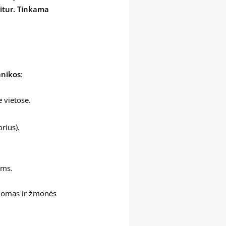
kitur. Tinkama
anikos
:
e vietose.
rius).
ims.
abdomas ir žmonės