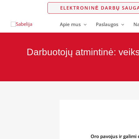
Pereiti
Post
ELEKTRONINĖ DARBŲ SAUG
prie
navigation
turinio
Apie mus
Paslaugos
Na
Darbuotojų atmintinė: veik
Pa
Oro pavojus ir galimi