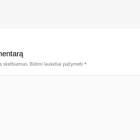
mentarą
s skelbiamas.
Būtini laukeliai pažymėti
*