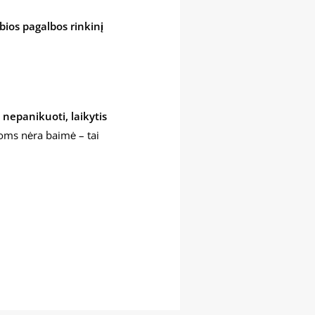
ios pagalbos rinkinį
 nepanikuoti, laikytis
joms nėra baimė – tai