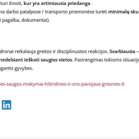
turi žinoti,
kur yra artimiausia priedanga
.
 darbo patalpose / transporto priemonėse turėti
minimalų skub
i pagalba, dokumentai).
 dronai reikalauja greitos ir disciplinuotos reakcijos.
Svarbiausia –
nedelsiant ieškoti saugios vietos
. Pasirengimas tokioms situaci
ugantis gyvybes.
lines-saugos-mokymai-hibridines-ir-oro-pavojaus-gresmes-lt