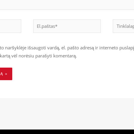
El.paštas*
Tinklalapi
o naršyklėje išsaugoti vardą, el. pašto adresą ir interneto puslapį
tą kartą vėl norėsiu parašyti komentarą.