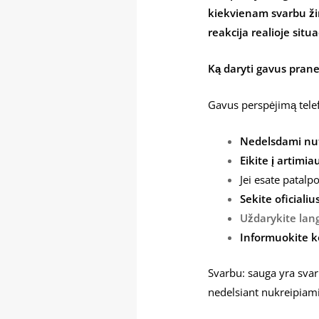
kiekvienam svarbu žin
reakcija realioje situa
Ką daryti gavus pran
Gavus perspėjimą telef
Nedelsdami nu
Eikite į artimi
Jei esate patalp
Sekite oficiali
Uždarykite lang
Informuokite k
Svarbu: sauga yra svar
nedelsiant nukreipiami 