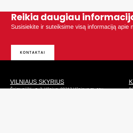
Reikia daugiau informacij
Susisiekite ir suteiksime visą informaciją api
KONTAKTAI
VILNIAUS SKYRIUS
K
Šeimyniškių g. 3, Vilnius, 09312 Vilniaus m. sav.
Rū
Telefonas (0-5) 275 8866
Te
El. paštas vilnius@sabelija.lt
El