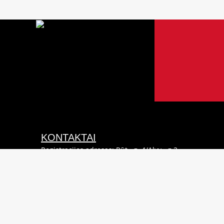
KONTAKTAI
Registracijos adresas: Rūtų g. 4/Alyvų g.2,
Klaipėda LT-91208
Telefonas (0-46) 382 000
Juridinio asmens kodas 240887380
PVM mokėtojo kodas LT408873811