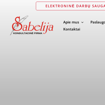
Pereiti
ELEKTRONINĖ DARBŲ SAUG
prie
turinio
Apie mus
Paslaug
Kontaktai