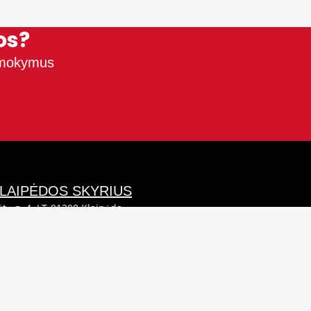
os?
e mokymus
LAIPĖDOS SKYRIUS
tų g. 4, LT-91208 Klaipėda
lefonas (0-46) 382 000
. paštas klaipeda@sabelija.lt