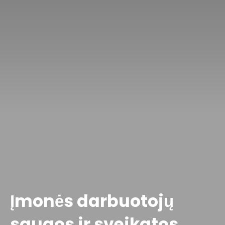
Įmonės darbuotojų
saugos ir sveikatos