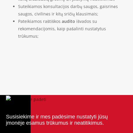
Suteikiamos konsultacijos darbų saugos, gaisrinės
saugos, civilinės ir kitų sričių klausimais;
Pateikiamos raštiškos
audito
išvados su
rekomendacijomis, kaip pašalinti nustatytus
trūkumus;
Susisiekime ir mes padėsime nustatyti jūsų
įmonėje esamus trūkumus ir neatitikimus.