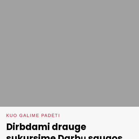
KUO GALIME PADĖTI
Dirbdami drauge
sukursime Darbų saugos