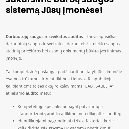
sistemą Jūsų įmonėse!
Darbuotojų saugos ir sveikatos auditas
– tai visapusiškas
darbuotojų saugos ir sveikatos, darbo teisės, elektrosaugos,
statinių priežiūros bei esamų dokumentų būklės įvertinimas
įmonėje.
Tai kompleksinė paslauga, padėsianti nustatyti Jūsų įmonėje
esamus trūkumus ir neatitikimus Lietuvos Respublikoje
galiojantiems teisės aktų reikalavimams. UAB „SABELIJA“
atliekamo
audito
metu:
Kompetetingi specialistai pagal patvirtintą ir
standartizuotą
audito
atlikimo metodiką atliks auditą;
Identifikuojami pagrindiniai rizikos faktoriai, kurie
kelią didžiausią grėsmę LR įstatymų neatitikimui;